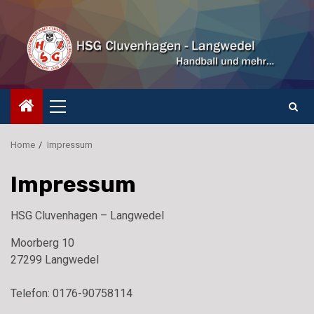
Skip
to
content
Primary
Menu
Home
Impressum
Impressum
HSG Cluvenhagen – Langwedel
Moorberg 10
27299 Langwedel
Telefon: 0176-90758114